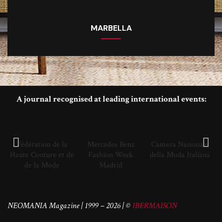
MARBELLA
A journal recognised at leading international events:
Fédération de la
Mercedes Benz
Camera Nazionale
Haute Couture et de
Fashion Week
della Moda Italiana
de la Mode
Madrid
NEOMANIA Magazine | 1999 – 2026 | ©
IBERMAISON