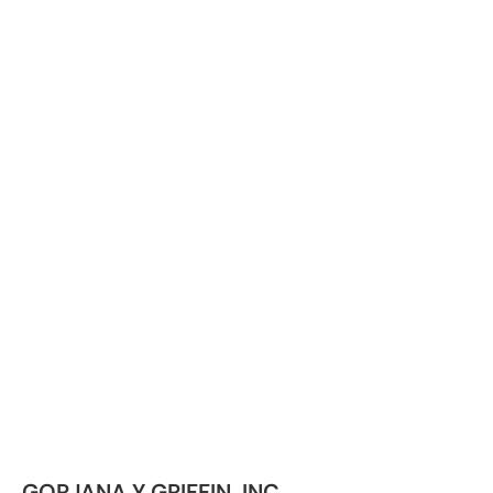
GORJANA Y GRIFFIN, INC