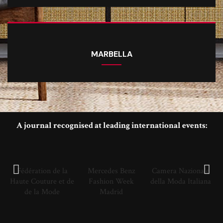
MARBELLA
A journal recognised at leading international events:
Fédération de la
Mercedes Benz
Camera Nazionale
Haute Couture et de
Fashion Week
della Moda Italiana
de la Mode
Madrid