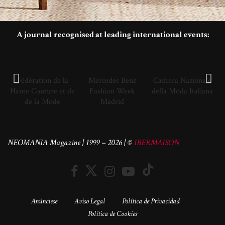
A journal recognised at leading international events:
Fédération de la
Mercedes Benz
Camera Nazionale
Haute Couture et de
Fashion Week
della Moda Italiana
de la Mode
Madrid
NEOMANIA Magazine | 1999 – 2026 | ©
IBERMAISON
Anúnciese
Aviso Legal
Política de Privacidad
Política de Cookies