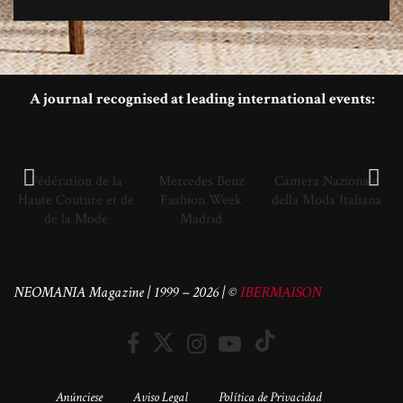
A journal recognised at leading international events:
Fédération de la
Mercedes Benz
Camera Nazionale
Haute Couture et de
Fashion Week
della Moda Italiana
de la Mode
Madrid
NEOMANIA Magazine | 1999 – 2026 | ©
IBERMAISON
Anúnciese
Aviso Legal
Política de Privacidad