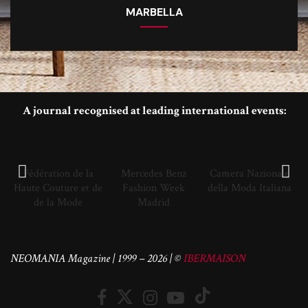
MARBELLA
A journal recognised at leading international events:
Fédération de la
Mercedes Benz
Camera Nazionale
Haute Couture et de
Fashion Week
della Moda Italiana
de la Mode
Madrid
NEOMANIA Magazine | 1999 – 2026 | ©
IBERMAISON