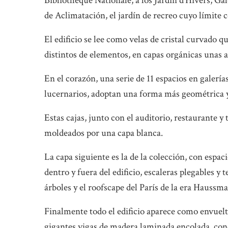
Bibliotheque Nationale, a los Jardin d’Hivers, Ga
de Aclimatación, el jardín de recreo cuyo límite co
El edificio se lee como velas de cristal curvado q
distintos de elementos, en capas orgánicas unas a
En el corazón, una serie de 11 espacios en galerí
lucernarios, adoptan una forma más geométrica y
Estas cajas, junto con el auditorio, restaurante y
moldeados por una capa blanca.
La capa siguiente es la de la colección, con espac
dentro y fuera del edificio, escaleras plegables y 
árboles y el roofscape del París de la era Haussm
Finalmente todo el edificio aparece como envuel
gigantes vigas de madera laminada encolada, cone