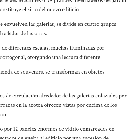
lerie des Machines o los grandes invernaderos del Jardín
nstituye el sitio del nuevo edificio.
ue envuelven las galerías, se divide en cuatro grupos
lrededor de las otras.
as de diferentes escalas, muchas iluminadas por
 ortogonal, otorgando una lectura diferente.
 tienda de souvenirs, se transforman en objetos
ios de circulación alrededor de las galerías enlazados por
terrazas en la azotea ofrecen vistas por encima de los
ann.
to por 12 paneles enormes de vidrio enmarcados en
ctados de vuelta al edificio por una sucesión de