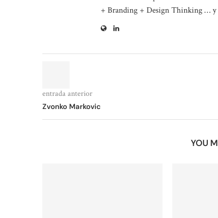
+ Branding + Design Thinking … y
entrada anterior
Zvonko Markovic
YOU M