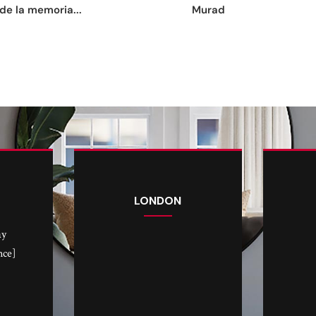
de la memoria...
Murad
LONDON
ay
nce]