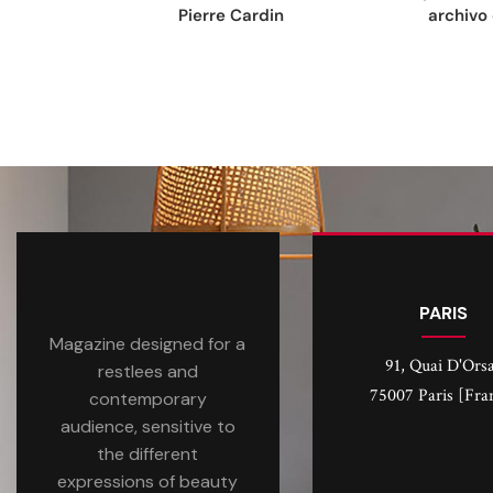
Pierre Cardin
archivo 
PARIS
Magazine designed for a
91, Quai D'Ors
restlees and
75007 Paris [Fra
contemporary
audience, sensitive to
the different
expressions of beauty