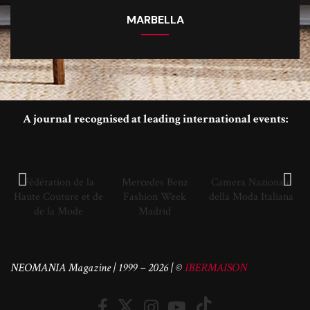
MARBELLA
A journal recognised at leading international events:
Fédération de la
Mercedes Benz
Camera Nazionale
Haute Couture et de
Fashion Week
della Moda Italiana
de la Mode
Madrid
NEOMANIA Magazine | 1999 – 2026 | ©
IBERMAISON