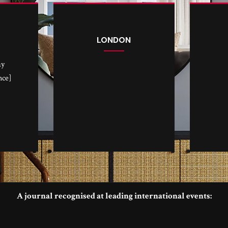
LONDON
ay
nce]
A journal recognised at leading international events: