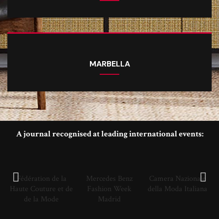
MARBELLA
A journal recognised at leading international events:
Fédération de la
Mercedes Benz
Camera Nazionale
Haute Couture et de
Fashion Week
della Moda Italiana
de la Mode
Madrid