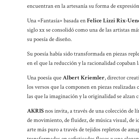
encuentran en la artesanía su forma de expresión
Una «Fantasía» basada en
Felice Lizzi Rix-Uen
siglo xx se consolidó como una de las artistas m
su poesía de diseño.
Su poesía había sido transformada en piezas repl
en el que la reducción y la racionalidad copaban
Una poesía que
Albert Kriemler
, director crea
los versos que la componen en piezas realizadas c
las que la imaginación y la originalidad se alzan
AKRIS
nos invita, a través de una colección de l
de movimiento, de fluidez, de música visual, de i
arte más puro a través de tejidos repletos de am
transformadas en sofisticados flecos y una elegant