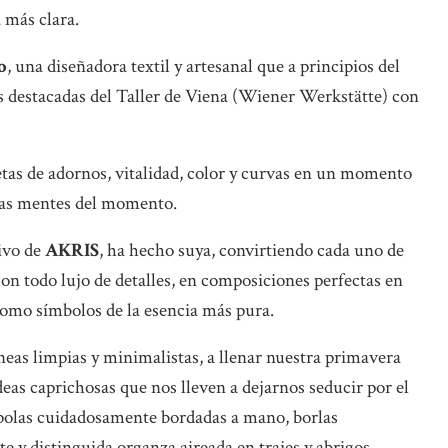
 más clara.
o
, una diseñadora textil y artesanal que a principios del
ás destacadas del Taller de Viena (Wiener Werkstätte) con
etas de adornos, vitalidad, color y curvas en un momento
 las mentes del momento.
tivo de
AKRIS
, ha hecho suya, convirtiendo cada uno de
on todo lujo de detalles, en composiciones perfectas en
 como símbolos de la esencia más pura.
íneas limpias y minimalistas, a llenar nuestra primavera
deas caprichosas que nos lleven a dejarnos seducir por el
apolas cuidadosamente bordadas a mano, borlas
e y distinguida organza aireada en trajes y abrigos.