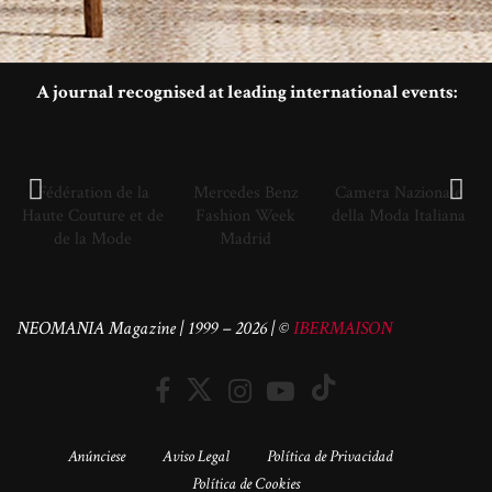
A journal recognised at leading international events:
Fédération de la
Mercedes Benz
Camera Nazionale
Haute Couture et de
Fashion Week
della Moda Italiana
de la Mode
Madrid
NEOMANIA Magazine | 1999 – 2026 | ©
IBERMAISON
Anúnciese
Aviso Legal
Política de Privacidad
Política de Cookies