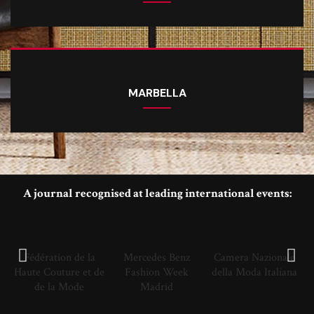
MARBELLA
A journal recognised at leading international events:
Fédération de la
Mercedes Benz
Camera Nazionale
Haute Couture et de
Fashion Week
della Moda Italiana
de la Mode
Madrid