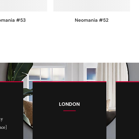
omania #53
Neomania #52
LONDON
ay
nce]