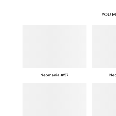
YOU M
Neomania #57
Ne