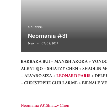
MAGAZINE
Neomania #31
Neo
07/08/2017
BARBARA BUI + MANISH ARORA + VONDOM
ALENTEJO + SHIATZY CHEN + SHAOLIN 
+ ALVARO SIZA +
LEONARD PARIS
+ DELP
+ CHRISTOPHE GUILLARME + BIENALE V
Neomania #31
Shiatzy Chen