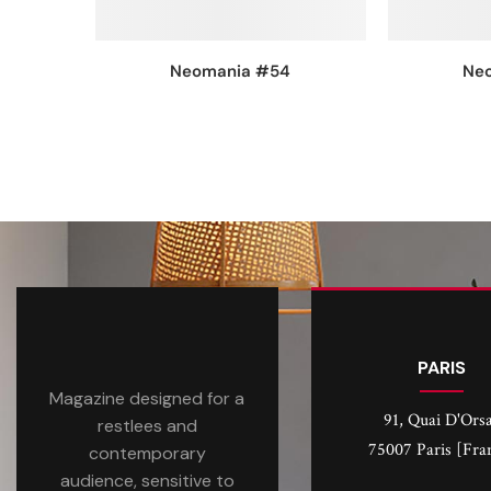
Neomania #54
Ne
PARIS
Magazine designed for a
91, Quai D'Ors
restlees and
75007 Paris [Fra
contemporary
audience, sensitive to