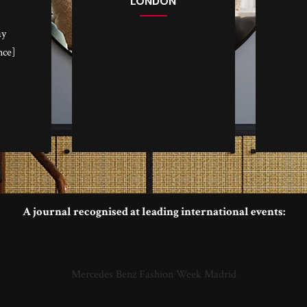
LONDON
ay
nce]
A journal recognised at leading international events:
Mercedes Benz Fashion Week Madrid