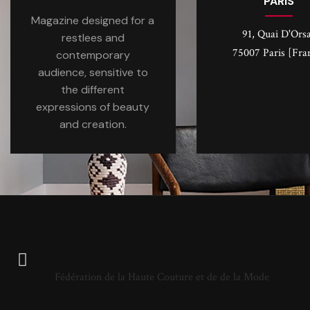
PARIS
Magazine designed for a
91, Quai D'Ors
restlees and
75007 Paris [Fra
contemporary
audience, sensitive to
the different
expressions of beauty
and creation.
Fédération de la Haute Couture et de de la Mode