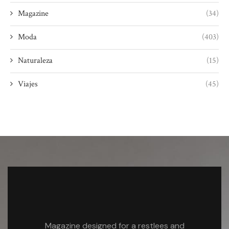
Magazine
(34)
Moda
(403)
Naturaleza
(15)
Viajes
(45)
Magazine designed for a restlees and