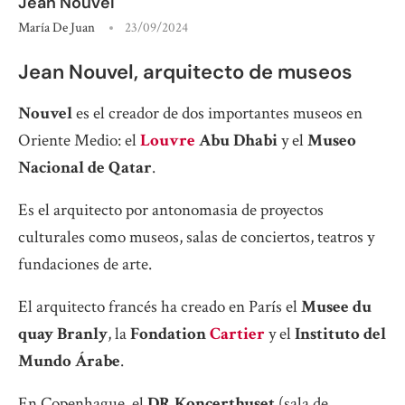
Jean Nouvel
María De Juan
23/09/2024
Jean Nouvel, arquitecto de museos
Nouvel
es el creador de dos importantes museos en
Oriente Medio: el
Louvre
Abu Dhabi
y el
Museo
Nacional de Qatar
.
Es el arquitecto por antonomasia de proyectos
culturales como museos, salas de conciertos, teatros y
fundaciones de arte.
El arquitecto francés ha creado en París el
Musee du
quay Branly
, la
Fondation
Cartier
y el
Instituto del
Mundo Árabe
.
En Copenhague, el
DR Koncerthuset
(sala de