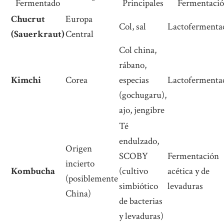
Fermentado
Principales
Fermentaci
Chucrut
Europa
Col, sal
Lactofermenta
(Sauerkraut)
Central
Col china,
rábano,
Kimchi
Corea
especias
Lactofermenta
(gochugaru),
ajo, jengibre
Té
endulzado,
Origen
SCOBY
Fermentación
incierto
Kombucha
(cultivo
acética y de
(posiblemente
simbiótico
levaduras
China)
de bacterias
y levaduras)