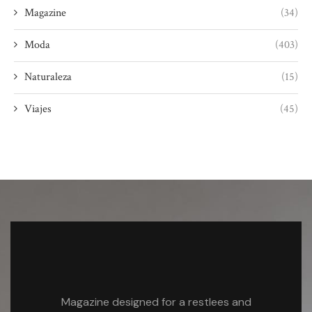
Magazine
(34)
Moda
(403)
Naturaleza
(15)
Viajes
(45)
Magazine designed for a restlees and