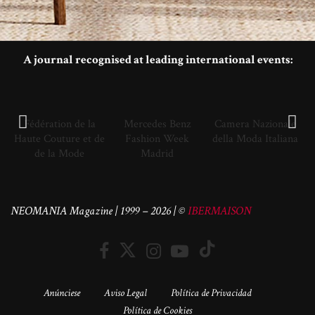
A journal recognised at leading international events:
Fédération de la
Mercedes Benz
Camera Nazionale
Haute Couture et de
Fashion Week
della Moda Italiana
de la Mode
Madrid
NEOMANIA Magazine | 1999 – 2026 | ©
IBERMAISON
Anúnciese
Aviso Legal
Política de Privacidad
Política de Cookies