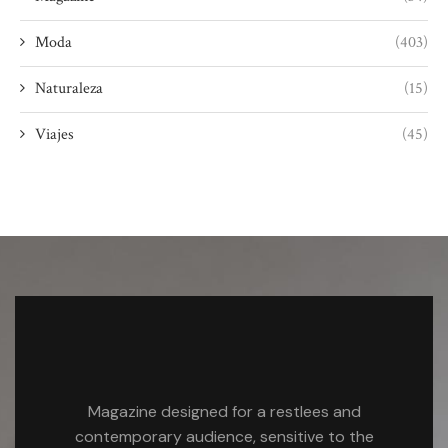
Moda
(403)
Naturaleza
(15)
Viajes
(45)
Magazine designed for a restlees and
contemporary audience, sensitive to the