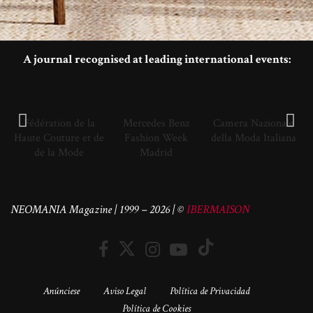
A journal recognised at leading international events:
Fédération de la
Mercedes Benz
Camera Nazionale
Haute Couture et de
Fashion Week
della Moda Italiana
de la Mode
Madrid
NEOMANIA Magazine | 1999 – 2026 | ©
IBERMAISON
Anúnciese
Aviso Legal
Política de Privacidad
Política de Cookies