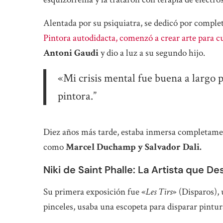
Alentada por su psiquiatra, se dedicó por completo
Pintora autodidacta, comenzó a crear arte para cu
Antoni Gaudi
y dio a luz a su segundo hijo.
«Mi crisis mental fue buena a largo pl
pintora.”
Diez años más tarde, estaba inmersa completamen
como
Marcel Duchamp y Salvador Dali.
Niki de Saint Phalle: La Artista que De
Su primera exposición fue «
Les Tirs
» (Disparos), 
pinceles, usaba una escopeta para disparar pintura