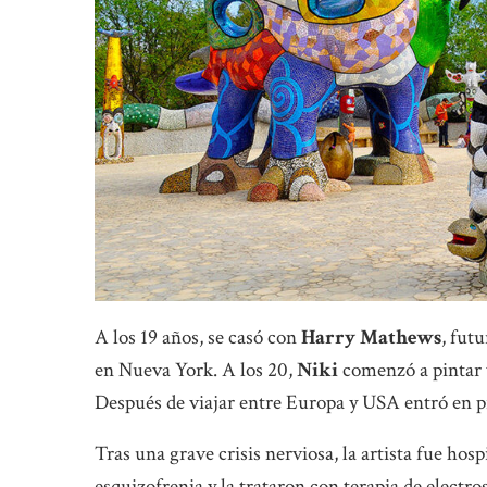
A los 19 años, se casó con
Harry Mathews
, fut
en Nueva York. A los 20,
Niki
comenzó a pintar y
Después de viajar entre Europa y USA entró en p
Tras una grave crisis nerviosa, la artista fue hos
esquizofrenia y la trataron con terapia de electro