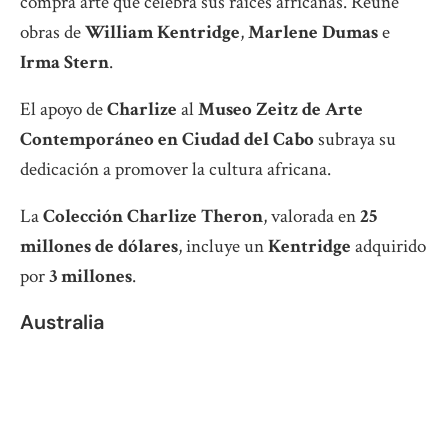
compra arte que celebra sus raíces africanas. Reune
obras de
William Kentridge
,
Marlene Dumas
e
Irma Stern
.
El apoyo de
Charlize
al
Museo Zeitz de Arte
Contemporáneo en Ciudad del Cabo
subraya su
dedicación a promover la cultura africana.
La
Colección
Charlize Theron
, valorada en
25
millones de dólares
, incluye un
Kentridge
adquirido
por
3 millones
.
Australia