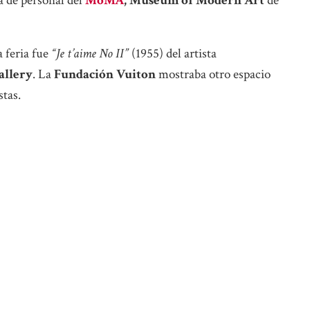
a de personal del
MoMA
, Museum of Modern Art
de
a feria fue
“Je t’aime No II”
(1955) del artista
allery
. La
Fundación Vuiton
mostraba otro espacio
stas.