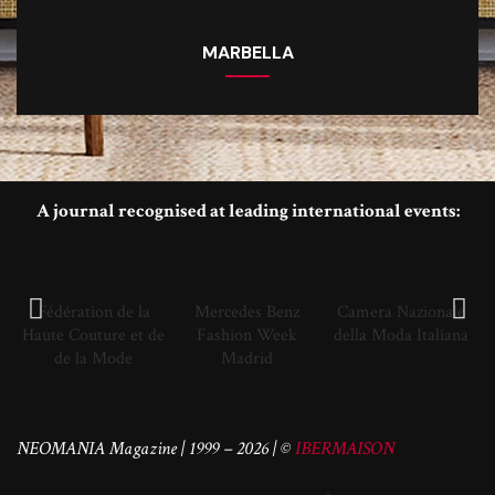
MARBELLA
A journal recognised at leading international events:
Fédération de la
Mercedes Benz
Camera Nazionale
Haute Couture et de
Fashion Week
della Moda Italiana
de la Mode
Madrid
NEOMANIA Magazine | 1999 – 2026 | ©
IBERMAISON